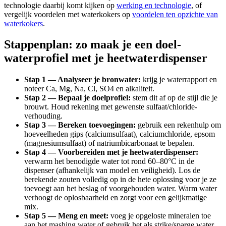
technologie daarbij komt kijken op
werking en technologie
, of
vergelijk voordelen met waterkokers op
voordelen ten opzichte van
waterkokers
.
Stappenplan: zo maak je een doel-
waterprofiel met je heetwaterdispenser
Stap 1 — Analyseer je bronwater:
krijg je waterrapport en
noteer Ca, Mg, Na, Cl, SO4 en alkaliteit.
Stap 2 — Bepaal je doelprofiel:
stem dit af op de stijl die je
brouwt. Houd rekening met gewenste sulfaat/chloride-
verhouding.
Stap 3 — Bereken toevoegingen:
gebruik een rekenhulp om
hoeveelheden gips (calciumsulfaat), calciumchloride, epsom
(magnesiumsulfaat) of natriumbicarbonaat te bepalen.
Stap 4 — Voorbereiden met je heetwaterdispenser:
verwarm het benodigde water tot rond 60–80°C in de
dispenser (afhankelijk van model en veiligheid). Los de
berekende zouten volledig op in de hete oplossing voor je ze
toevoegt aan het beslag of voorgehouden water. Warm water
verhoogt de oplosbaarheid en zorgt voor een gelijkmatige
mix.
Stap 5 — Meng en meet:
voeg je opgeloste mineralen toe
aan het mashing water of gebruik het als strike/sparge water.