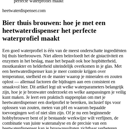
perfecte waterprofiel maakt
heetwaterdispenser.com
Bier thuis brouwen: hoe je met een
heetwaterdispenser het perfecte
waterprofiel maakt
Een goed waterprofiel is één van de meest onderschatte ingrediënten
bij thuis bierbrouwen. Niet alleen beïnvloedt het de gistactiviteit en
enzymen in het beslag, maar het bepaalt ook hoe hopbitterheid,
moutkarakter en helderheid uiteindelijk overkomen in je glas. Met
een heetwaterdispenser kun je meer controle krijgen over
temperatuur, snelheid en de manier waarop je mineralen en zouten
oplost — allemaal factoren die bijdragen aan een consistent en
smaakvol bier. Dit artikel legt uit welke waterparameters belangrijk
zijn, hoe je je bronwater onderzoekt en welke aanpassingen je veilig
kunt maken. Je leert een praktisch stappenplan om met je
heetwaterdispenser een doelprofiel te bereiken, inclusief tips voor
oplossen van zouten, meten van pH en waarom bepaalde
toevoegingen wel of niet slim zijn. Of je nu een beginnende
hobbybrouwer bent of je bestaande werkwijze wilt verfijnen, de
combinatie van juiste wateranalyse en de precisie van een
heetwaterdispenser kan je brouwresultaten zichtbaar verbeteren.