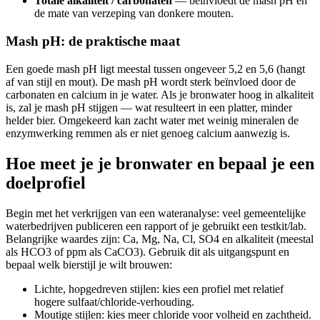
Totale alkaliteit / carbonaten
— beïnvloedt de mash pH en
de mate van verzeping van donkere mouten.
Mash pH: de praktische maat
Een goede mash pH ligt meestal tussen ongeveer 5,2 en 5,6 (hangt
af van stijl en mout). De mash pH wordt sterk beïnvloed door de
carbonaten en calcium in je water. Als je bronwater hoog in alkaliteit
is, zal je mash pH stijgen — wat resulteert in een platter, minder
helder bier. Omgekeerd kan zacht water met weinig mineralen de
enzymwerking remmen als er niet genoeg calcium aanwezig is.
Hoe meet je je bronwater en bepaal je een
doelprofiel
Begin met het verkrijgen van een wateranalyse: veel gemeentelijke
waterbedrijven publiceren een rapport of je gebruikt een testkit/lab.
Belangrijke waardes zijn: Ca, Mg, Na, Cl, SO4 en alkaliteit (meestal
als HCO3 of ppm als CaCO3). Gebruik dit als uitgangspunt en
bepaal welk bierstijl je wilt brouwen:
Lichte, hopgedreven stijlen: kies een profiel met relatief
hogere sulfaat/chloride-verhouding.
Moutige stijlen: kies meer chloride voor volheid en zachtheid.