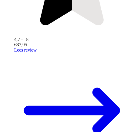
4,7
· 18
€87,95
Lees review