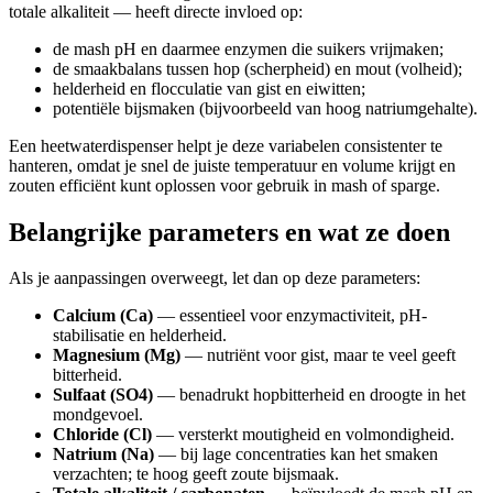
totale alkaliteit — heeft directe invloed op:
de mash pH en daarmee enzymen die suikers vrijmaken;
de smaakbalans tussen hop (scherpheid) en mout (volheid);
helderheid en flocculatie van gist en eiwitten;
potentiële bijsmaken (bijvoorbeeld van hoog natriumgehalte).
Een heetwaterdispenser helpt je deze variabelen consistenter te
hanteren, omdat je snel de juiste temperatuur en volume krijgt en
zouten efficiënt kunt oplossen voor gebruik in mash of sparge.
Belangrijke parameters en wat ze doen
Als je aanpassingen overweegt, let dan op deze parameters:
Calcium (Ca)
— essentieel voor enzymactiviteit, pH-
stabilisatie en helderheid.
Magnesium (Mg)
— nutriënt voor gist, maar te veel geeft
bitterheid.
Sulfaat (SO4)
— benadrukt hopbitterheid en droogte in het
mondgevoel.
Chloride (Cl)
— versterkt moutigheid en volmondigheid.
Natrium (Na)
— bij lage concentraties kan het smaken
verzachten; te hoog geeft zoute bijsmaak.