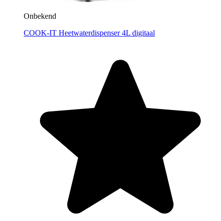
Onbekend
COOK-IT Heetwaterdispenser 4L digitaal