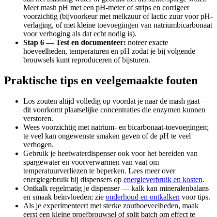
Meet mash pH met een pH-meter of strips en corrigeer
voorzichtig (bijvoorkeur met melkzuur of lactic zuur voor pH-
verlaging, of met kleine toevoegingen van natriumbicarbonaat
voor verhoging als dat echt nodig is).
Stap 6 — Test en documenteer:
noteer exacte
hoeveelheden, temperaturen en pH zodat je bij volgende
brouwsels kunt reproduceren of bijsturen.
Praktische tips en veelgemaakte fouten
Los zouten altijd volledig op voordat je naar de mash gaat —
dit voorkomt plaatselijke concentraties die enzymen kunnen
verstoren.
Wees voorzichtig met natrium- en bicarbonaat-toevoegingen;
te veel kan ongewenste smaken geven of de pH te veel
verhogen.
Gebruik je heetwaterdispenser ook voor het bereiden van
spargewater en voorverwarmen van vaat om
temperatuurverliezen te beperken. Lees meer over
energiegebruik bij dispensers op
energieverbruik en kosten
.
Ontkalk regelmatig je dispenser — kalk kan mineralenbalans
en smaak beïnvloeden; zie
onderhoud en ontkalken
voor tips.
Als je experimenteert met sterke zouthoeveelheden, maak
eerst een kleine proefbrouwsel of split batch om effect te