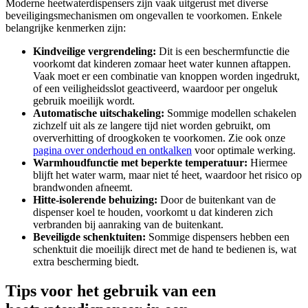
Moderne heetwaterdispensers zijn vaak uitgerust met diverse
beveiligingsmechanismen om ongevallen te voorkomen. Enkele
belangrijke kenmerken zijn:
Kindveilige vergrendeling:
Dit is een beschermfunctie die
voorkomt dat kinderen zomaar heet water kunnen aftappen.
Vaak moet er een combinatie van knoppen worden ingedrukt,
of een veiligheidsslot geactiveerd, waardoor per ongeluk
gebruik moeilijk wordt.
Automatische uitschakeling:
Sommige modellen schakelen
zichzelf uit als ze langere tijd niet worden gebruikt, om
oververhitting of droogkoken te voorkomen. Zie ook onze
pagina over onderhoud en ontkalken
voor optimale werking.
Warmhoudfunctie met beperkte temperatuur:
Hiermee
blijft het water warm, maar niet té heet, waardoor het risico op
brandwonden afneemt.
Hitte-isolerende behuizing:
Door de buitenkant van de
dispenser koel te houden, voorkomt u dat kinderen zich
verbranden bij aanraking van de buitenkant.
Beveiligde schenktuiten:
Sommige dispensers hebben een
schenktuit die moeilijk direct met de hand te bedienen is, wat
extra bescherming biedt.
Tips voor het gebruik van een