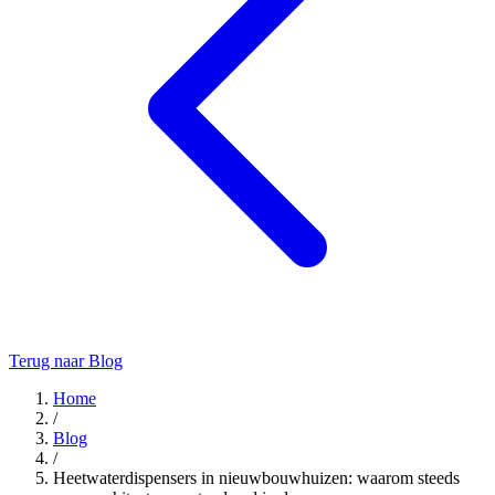
Terug naar Blog
Home
/
Blog
/
Heetwaterdispensers in nieuwbouwhuizen: waarom steeds