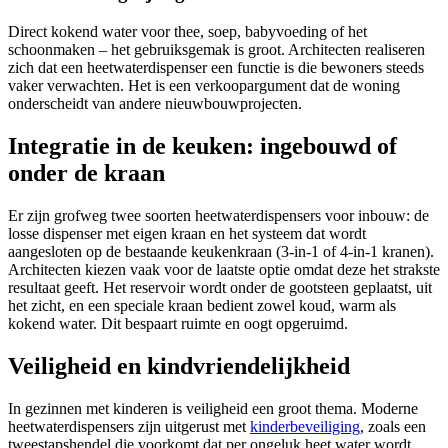
Direct kokend water voor thee, soep, babyvoeding of het
schoonmaken – het gebruiksgemak is groot. Architecten realiseren
zich dat een heetwaterdispenser een functie is die bewoners steeds
vaker verwachten. Het is een verkoopargument dat de woning
onderscheidt van andere nieuwbouwprojecten.
Integratie in de keuken: ingebouwd of
onder de kraan
Er zijn grofweg twee soorten heetwaterdispensers voor inbouw: de
losse dispenser met eigen kraan en het systeem dat wordt
aangesloten op de bestaande keukenkraan (3-in-1 of 4-in-1 kranen).
Architecten kiezen vaak voor de laatste optie omdat deze het strakste
resultaat geeft. Het reservoir wordt onder de gootsteen geplaatst, uit
het zicht, en een speciale kraan bedient zowel koud, warm als
kokend water. Dit bespaart ruimte en oogt opgeruimd.
Veiligheid en kindvriendelijkheid
In gezinnen met kinderen is veiligheid een groot thema. Moderne
heetwaterdispensers zijn uitgerust met
kinderbeveiliging
, zoals een
tweestapshendel die voorkomt dat per ongeluk heet water wordt