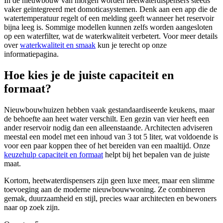
In de nieuwbouw van morgen worden heetwaterdispensers steeds
vaker geïntegreerd met domoticasystemen. Denk aan een app die de
watertemperatuur regelt of een melding geeft wanneer het reservoir
bijna leeg is. Sommige modellen kunnen zelfs worden aangesloten
op een waterfilter, wat de waterkwaliteit verbetert. Voor meer details
over
waterkwaliteit en smaak
kun je terecht op onze
informatiepagina.
Hoe kies je de juiste capaciteit en
formaat?
Nieuwbouwhuizen hebben vaak gestandaardiseerde keukens, maar
de behoefte aan heet water verschilt. Een gezin van vier heeft een
ander reservoir nodig dan een alleenstaande. Architecten adviseren
meestal een model met een inhoud van 3 tot 5 liter, wat voldoende is
voor een paar koppen thee of het bereiden van een maaltijd. Onze
keuzehulp capaciteit en formaat
helpt bij het bepalen van de juiste
maat.
Kortom, heetwaterdispensers zijn geen luxe meer, maar een slimme
toevoeging aan de moderne nieuwbouwwoning. Ze combineren
gemak, duurzaamheid en stijl, precies waar architecten en bewoners
naar op zoek zijn.