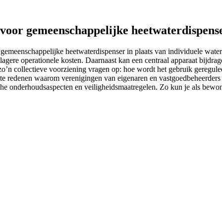
or gemeenschappelijke heetwaterdispense
meenschappelijke heetwaterdispenser in plaats van individuele waterk
agere operationele kosten. Daarnaast kan een centraal apparaat bijdrage
o’n collectieve voorziening vragen op: hoe wordt het gebruik geregulee
ijkste redenen waarom verenigingen van eigenaren en vastgoedbeheerder
ische onderhoudsaspecten en veiligheidsmaatregelen. Zo kun je als be