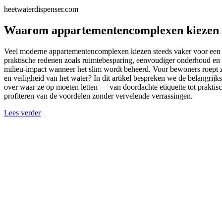
heetwaterdispenser.com
Waarom appartementencomplexen kiezen vo
Veel moderne appartementencomplexen kiezen steeds vaker voor een ge
praktische redenen zoals ruimtebesparing, eenvoudiger onderhoud en l
milieu-impact wanneer het slim wordt beheerd. Voor bewoners roept z
en veiligheid van het water? In dit artikel bespreken we de belangr
over waar ze op moeten letten — van doordachte etiquette tot prakt
profiteren van de voordelen zonder vervelende verrassingen.
Lees verder